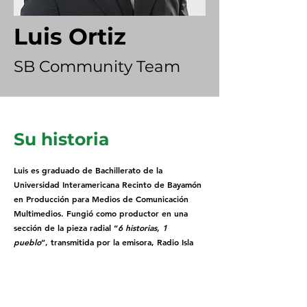
Luis Ortiz
SB Community Team
Su historia
Luis es graduado de Bachillerato de la
Universidad Interamericana Recinto de Bayamón
en Producción para Medios de Comunicación
Multimedios. Fungió como productor en una
sección de la pieza radial “
6 historias, 1
pueblo
”, transmitida por la emisora, Radio Isla
en el 2017. Además fue co-creador del
programa radial “
Cultura Gamer
”, transmitido
por la estación universitaria. Por otra parte
participó en la investigación “
Contenido de