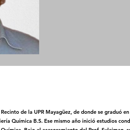
l Recinto de la UPR Mayagüez, de donde se graduó en 
iería Química B.S. Ese mismo año inició estudios cond
 Química. Bajo el asesoramiento del Prof. Suleiman, 